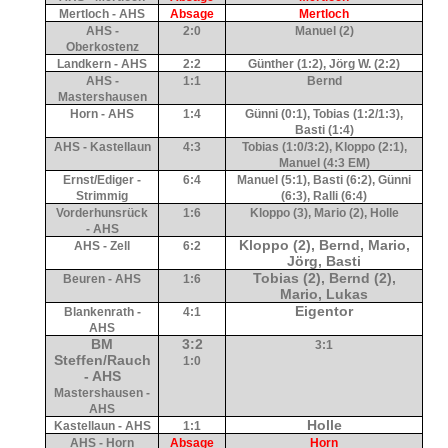
Mertloch - AHS
Absage
Mertloch
AHS -
2:0
Manuel (2)
Oberkostenz
Landkern - AHS
2:2
Günther (1:2), Jörg W. (2:2)
AHS -
1:1
Bernd
Mastershausen
Horn - AHS
1:4
Günni (0:1), Tobias (1:2/1:3),
Basti (1:4)
AHS - Kastellaun
4:3
Tobias (1:0/3:2), Kloppo (2:1),
Manuel (4:3 EM)
Ernst/Ediger -
6:4
Manuel (5:1), Basti (6:2), Günni
Strimmig
(6:3), Ralli (6:4)
Vorderhunsrück
1:6
Kloppo (3), Mario (2), Holle
- AHS
Kloppo (2), Bernd, Mario,
AHS - Zell
6:2
Jörg, Basti
Tobias (2), Bernd (2),
Beuren - AHS
1:6
Mario, Lukas
Eigentor
Blankenrath -
4:1
AHS
BM
3:2
3:1
Steffen/Rauch
1:0
- AHS
Mastershausen -
AHS
Holle
Kastellaun - AHS
1:1
AHS - Horn
Absage
Horn