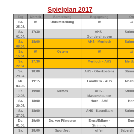
Spielplan 2017
Tag
Uhrzeit
Bemerkung
Begegnung
Or
Sa.
///
Uhrumstellung
///
///
25.03.
Sa.
17:30
AHS -
Strim
01.04.
Gondershausen
Sa.
18:00
AHS - Mertloch
Strim
08.04.
Sa.
///
Ostern
///
///
15.04.
Sa.
17:30
Mertloch - AHS
Mertl
22.04.
Sa.
18:00
AHS - Oberkostenz
Strim
29.04.
Mi.
19:15
Landkern - AHS
Masb
03.05.
Fr.
19:00
Kirmes
AHS -
Strim
12.05.
Mastershausen
Sa.
18:00
Horn - AHS
Hor
20.05.
Sa.
18:00
AHS - Kastellaun
Strim
27.05.
Do.
19:00
Do. vor Pfingsten
Ernst/Ediger -
Ern
01.06.
Strimmig
Sa.
18:00
Sportfest
offen
Sabersh