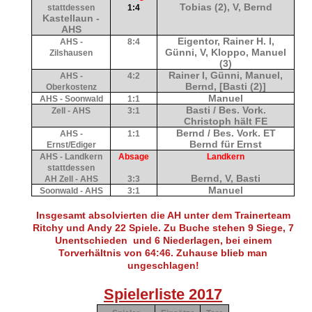
Tobias (2), V, Bernd
stattdessen
1:4
Kastellaun -
AHS
Eigentor, Rainer H. I,
AHS -
8:4
Günni, V, Kloppo, Manuel
Zilshausen
(3)
Rainer I, Günni, Manuel,
AHS -
4:2
Bernd, [Basti (2)]
Oberkostenz
Manuel
AHS - Soonwald
1:1
Basti / Bes. Vork.
Zell - AHS
3:1
Christoph hält FE
Bernd / Bes. Vork. ET
AHS -
1
:1
Bernd für Ernst
Ernst/Ediger
AHS - Landkern
Absage
Landkern
stattdessen
Bernd, V, Basti
AH Zell - AHS
3:3
Manuel
Soonwald - AHS
3:1
Insgesamt absolvierten die AH unter dem Trainerteam
Ritchy und Andy 22 Spiele. Zu Buche stehen 9 Siege, 7
Unentschieden und 6 Niederlagen, bei einem
Torverhältnis von 64:46. Zuhause blieb man
ungeschlagen!
Spielerliste 2017