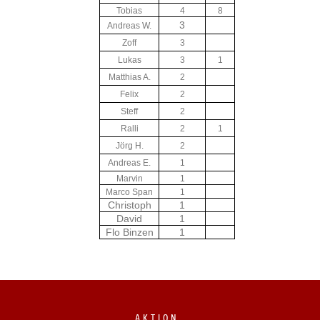
Tobias
4
8
3
Andreas W.
Zoff
3
Lukas
3
1
Matthias A.
2
Felix
2
Steff
2
Ralli
2
1
Jörg H.
2
Andreas E.
1
Marvin
1
Marco Span
1
Christoph
1
David
1
Flo Binzen
1
A K T I O N