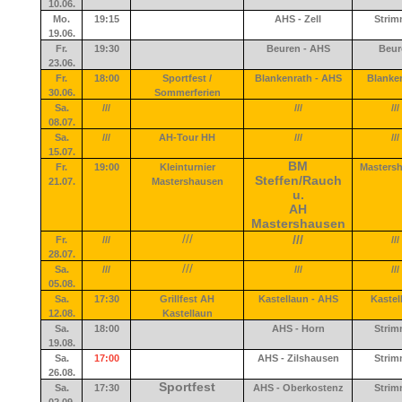
10.06.
Mo.
19:15
AHS - Zell
Strim
19.06.
Fr.
19:30
Beuren - AHS
Beur
23.06.
Fr.
18:00
Sportfest /
Blankenrath - AHS
Blanke
30.06.
Sommerferien
Sa.
///
///
///
08.07.
Sa.
///
AH-Tour HH
///
///
15.07.
BM
Fr.
19:00
Kleinturnier
Masters
Steffen/Rauch
21.07.
Mastershausen
u.
AH
Mastershausen
///
///
Fr.
///
///
28.07.
///
Sa.
///
///
///
05.08.
Sa.
17:30
Grillfest AH
Kastellaun - AHS
Kastel
12.08.
Kastellaun
Sa.
18:00
AHS - Horn
Strim
19.08.
Sa.
17:00
AHS - Zilshausen
Strim
26.08.
Sportfest
Sa.
17:30
AHS - Oberkostenz
Strim