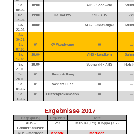
02.09.
Sa.
18:00
AHS - Soonwald
Strim
09.09.
Do.
19:00
Do. vor IVV
Zell - AHS
Zel
14.09.
Sa.
18:00
AHS - Ernst/Ediger
Strim
23.09.
Sa.
30.09.
Sa.
///
KV-Wanderung
///
///
07.10.
Sa.
18:00
AHS - Landkern
Strim
14.10.
Sa.
18:00
Soonwald - AHS
Holzb
21.10.
Sa.
///
Uhrumstellung
///
///
28.10.
Sa.
///
Rock am Hügel
///
///
04.11.
Sa.
///
Prinzenproklamation
///
///
11.11.
E
rgebnisse 2017
Begegnung
Ergebnis
Tore
AHS -
2:2
Manuel (1:1), Kloppo (2:2)
Gondershausen
AHS - Mertloch
Absage
Mertloch