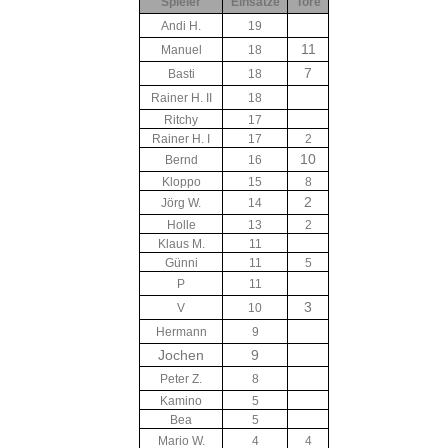
Spieler
Einsätze
Tore
Andi H.
19
11
Manuel
18
7
Basti
18
Rainer H. II
18
Ritchy
17
Rainer H. I
17
2
10
Bernd
16
Kloppo
15
8
2
Jörg W.
14
Holle
13
2
Klaus M.
11
Günni
11
5
P
11
3
V
10
Hermann
9
Jochen
9
Peter Z.
8
Kamino
5
Bea
5
Mario W.
4
4