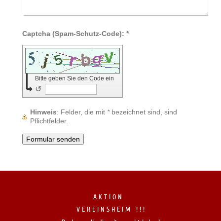
Captcha (Spam-Schutz-Code): *
Bitte geben Sie den Code ein
↺
Hinweis
: Felder, die mit
*
bezeichnet sind, sind
Pflichtfelder.
A K T I O N
V E R E I N S H E I M ! ! !