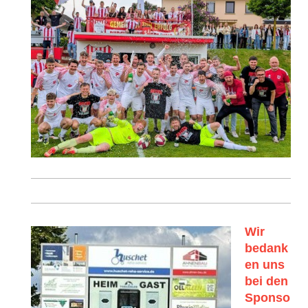
Wir
bedank
en uns
bei den
Sponso