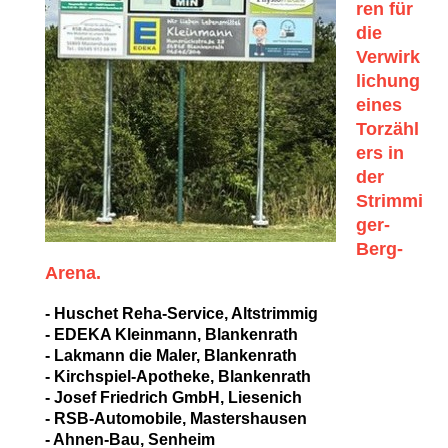
ren für
die
Verwirk
lichung
eines
Torzähl
ers in
der
Strimmi
ger-
Berg-
Arena.
- Huschet Reha-Service, Altstrimmig
- EDEKA Kleinmann, Blankenrath
- Lakmann die Maler, Blankenrath
- Kirchspiel-Apotheke, Blankenrath
- Josef Friedrich GmbH, Liesenich
- RSB-Automobile, Mastershausen
- Ahnen-Bau, Senheim