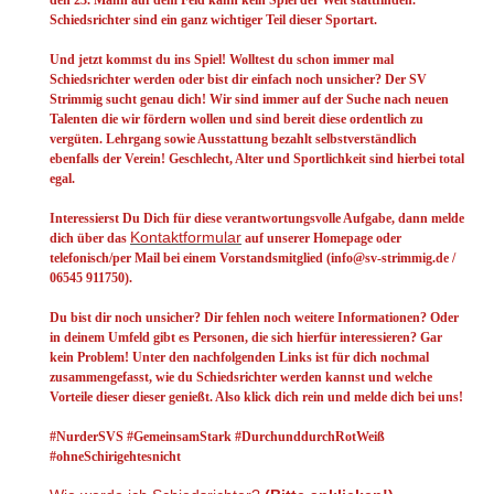
Schiedsrichter sind ein ganz wichtiger Teil dieser Sportart.
Und jetzt kommst du ins Spiel! Wolltest du schon immer mal
Schiedsrichter werden oder bist dir einfach noch unsicher? Der SV
Strimmig sucht genau dich! Wir sind immer auf der Suche nach neuen
Talenten die wir fördern wollen und sind bereit diese ordentlich zu
vergüten. Lehrgang sowie Ausstattung bezahlt selbstverständlich
ebenfalls der Verein! Geschlecht, Alter und Sportlichkeit sind hierbei total
egal.
Interessierst Du Dich für diese verantwortungsvolle Aufgabe, dann melde
Kontaktformular
dich über das
auf unserer Homepage oder
telefonisch/per Mail bei einem Vorstandsmitglied (info@sv-strimmig.de /
06545 911750).
Du bist dir noch unsicher? Dir fehlen noch weitere Informationen? Oder
in deinem Umfeld gibt es Personen, die sich hierfür interessieren? Gar
kein Problem! Unter den nachfolgenden Links ist für dich nochmal
zusammengefasst, wie du Schiedsrichter werden kannst und welche
Vorteile dieser dieser genießt. Also klick dich rein und melde dich bei uns!
#NurderSVS #GemeinsamStark #DurchunddurchRotWeiß
#ohneSchirigehtesnicht