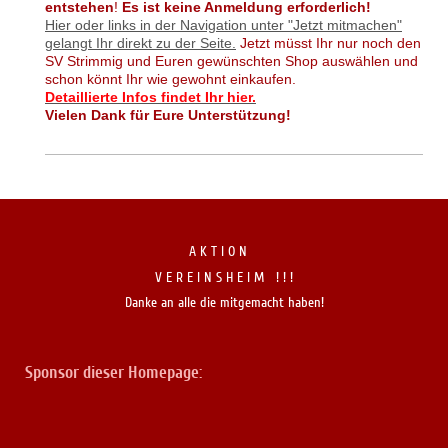
entstehen
!
Es ist keine Anmeldung erforderlich!
Hier oder links in der Navigation unter "Jetzt mitmachen"
gelangt Ihr direkt zu der Seite.
Jetzt müsst Ihr nur noch den
SV Strimmig und Euren gewünschten Shop auswählen und
schon könnt Ihr wie gewohnt einkaufen.
Detaillierte Infos findet Ihr hier.
Vielen Dank für Eure Unterstützung!
A K T I O N
V E R E I N S H E I M ! ! !
Danke an alle die mitgemacht haben!
Sponsor dieser Homepage: