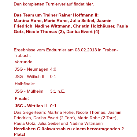
Den kompletten Turnierverlauf findet
hier
.
Das Team um Trainer Rainer Hoffmann II:
Martina Rohe, Marie Rohe, Julia Seibel, Jasmin
Friedrich, Nadine Wittmann, Christin Holzhäuser, Paula
Götz, Nicole Thomas (2), Dariba Ewert (4)
Ergebnisse vom Endturnier am 03.02.2013 in Traben-
Trabach:
Vorrunde:
JSG - Neumagen
4:0
JSG - Wittlich II
0:1
Halbfinale:
JSG - Mülheim
3:1 n.E.
Finale:
JSG - Wittlich
II
0:1
Das Siegerteam: Martina Rohe, Nicole Thomas, Jasmin
Friedrich, Dariba Ewert (2 Tore), Marie Rohe (2 Tore),
Paula Götz, Julia Seibel und Nadine Wittmann
Herzlichen Glückwunsch zu einem hervorragenden 2.
Platz!