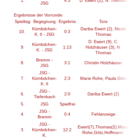
1.
4:3
D. Ewert (2), N. Thomas
JSG
Ergebnisse der Vorrunde:
Spieltag
Begegnung
Ergebnis
Tore
Kümbdchen-
Dariba Ewert (2), Nicole
10.
0:3
K. II - JSG
Thomas
D. Ewert (9), C.
Kümbdchen-
9.
1:13
Holzhäuser (3), N.
K. - JSG
Thomas
Bremm -
8.
3:1
Christin Holzhäuser
JSG
JSG -
7.
Kümbdchen-
2:3
Marie Rohe, Paula Götz
K. II
JSG -
6.
2:0
Dariba Ewert (2)
Tiefenbach
5.
JSG
Spielfrei
JSG -
4.
0:4
Fehlanzeige
Bremm
JSG -
Ewert(7),Thomas(2),Marie
3.
Kümbdchen-
12:2
Rohe,Götz,Hoffmann
K.