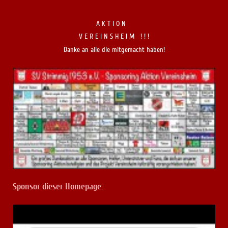
A K T I O N
V E R E I N S H E I M ! ! !
Danke an alle die mitgemacht haben!
Sponsor dieser Homepage: