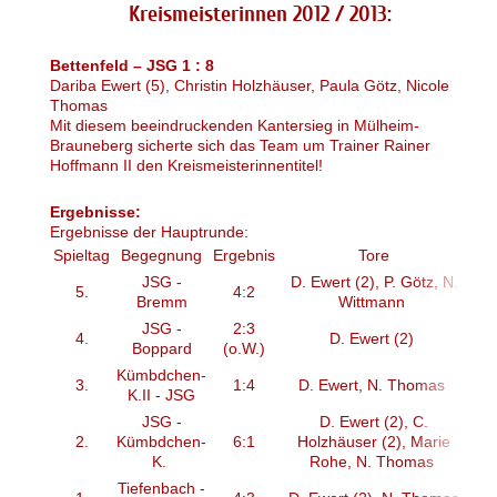
Kreismeisterinnen 2012 / 2013:
Bettenfeld – JSG 1 : 8
Dariba Ewert (5), Christin
Holzhäuser,
Paula Götz, Nicole
Thomas
Mit diesem beeindruckenden Kantersieg in Mülheim-
Brauneberg sicherte sich das Team um Trainer Rainer
Hoffmann II den Kreismeisterinnentitel!
Ergebnisse:
Ergebnisse der Hauptrunde:
Spieltag
Begegnung
Ergebnis
Tore
JSG -
D. Ewert (2), P. Götz, N.
5.
4:2
Bremm
Wittmann
JSG -
2:3
4.
D. Ewert (2)
Boppard
(o.W.)
Kümbdchen-
3.
1:4
D. Ewert, N. Thomas
K.II - JSG
JSG -
D. Ewert (2), C.
2.
Kümbdchen-
6:1
Holzhäuser (2), Marie
K.
Rohe, N. Thomas
Tiefenbach -