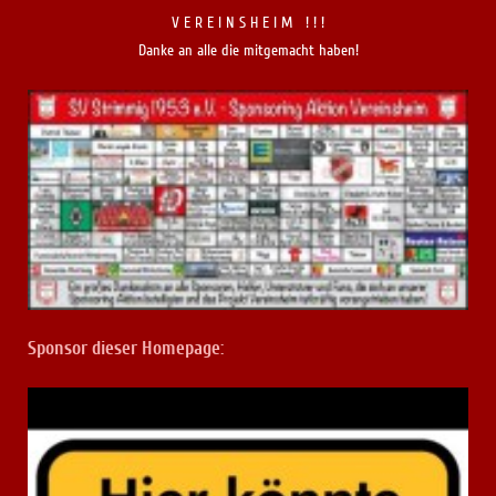
V E R E I N S H E I M ! ! !
Danke an alle die mitgemacht haben!
Sponsor dieser Homepage: