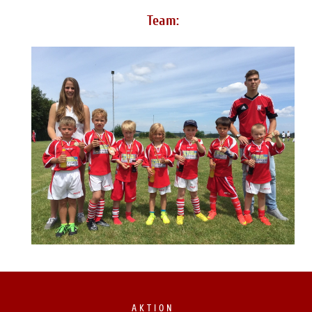
Team:
A K T I O N